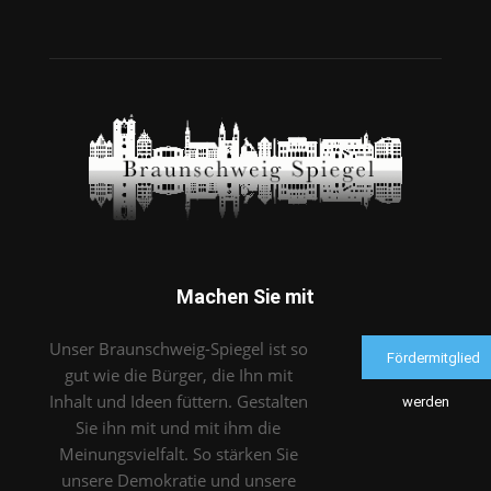
Machen Sie mit
Unser Braunschweig-Spiegel ist so
Fördermitglied
gut wie die Bürger, die Ihn mit
Inhalt und Ideen füttern. Gestalten
werden
Sie ihn mit und mit ihm die
Meinungsvielfalt. So stärken Sie
unsere Demokratie und unsere