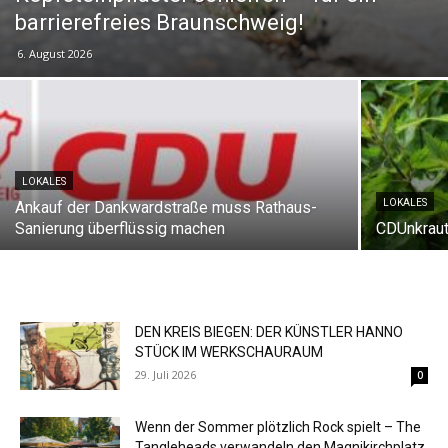
barrierefreies Braunschweig!
6. August 2026
LOKALES
LOKALES
Ankauf der Dankwardstraße muss Rathaus-
Sanierung überflüssig machen
CDUnkrau
DEN KREIS BIEGEN: DER KÜNSTLER HANNO
STÜCK IM WERKSCHAURAUM
29. Juli 2026
0
Wenn der Sommer plötzlich Rock spielt – The
Tangleheads verwandeln den Magnikirchplatz