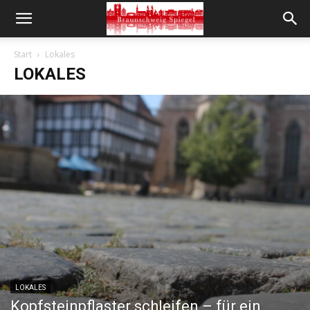
Start
Lokales
LOKALES
LOKALES
Kopfsteinpflaster schleifen – für ein