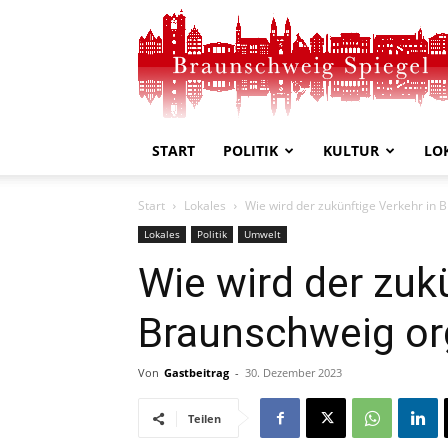
Braunschweig
Spiegel
START
POLITIK
KULTUR
LO
Start
Lokales
Wie wird der zukünftige Verkehr in 
Lokales
Politik
Umwelt
Wie wird der zuk
Braunschweig or
Von
Gastbeitrag
-
30. Dezember 2023
Teilen