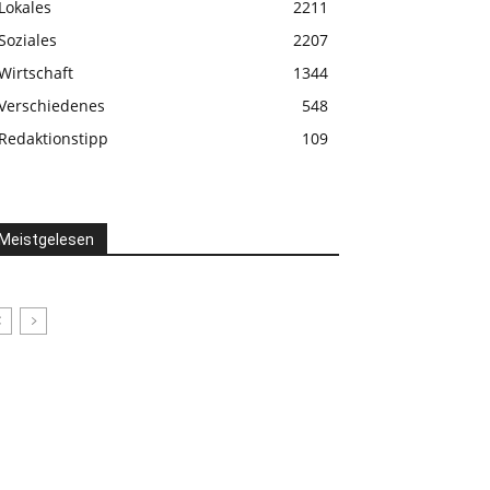
Lokales
2211
Soziales
2207
Wirtschaft
1344
Verschiedenes
548
Redaktionstipp
109
Meistgelesen