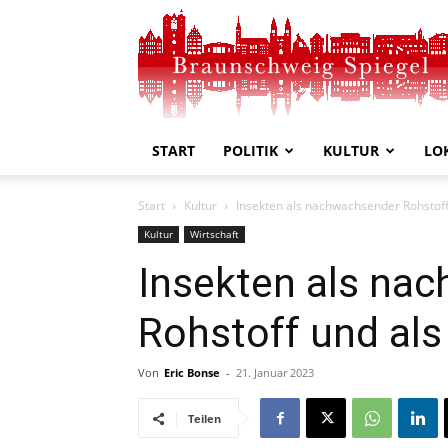
Braunschweig
Spiegel
START
POLITIK
KULTUR
LO
Start
Kultur
Insekten als nachwachsender Rohstoff
Kultur
Wirtschaft
Insekten als na
Rohstoff und als
Von
Eric Bonse
-
21. Januar 2023
Teilen