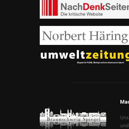
Mac
Unse
und 