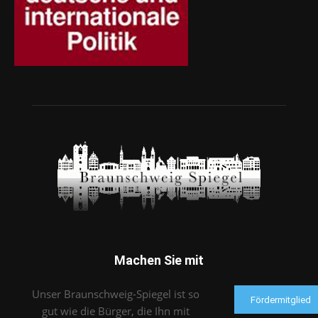
Machen Sie mit
Unser Braunschweig-Spiegel ist so
Fördermitglied
gut wie die Bürger, die Ihn mit