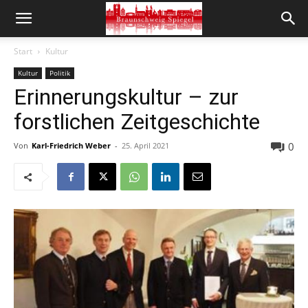
Start
Kultur
Kultur
Politik
Erinnerungskultur – zur
forstlichen Zeitgeschichte
0
Von
Karl-Friedrich Weber
-
25. April 2021