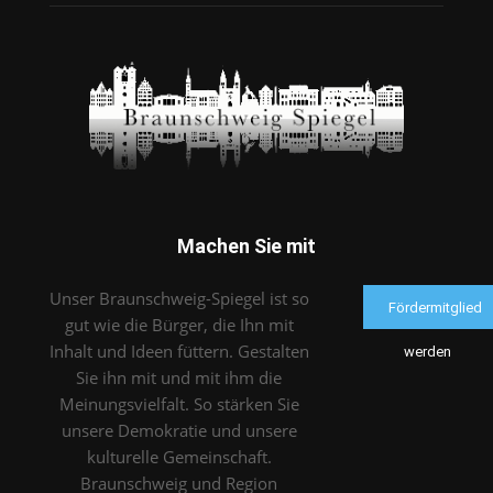
Machen Sie mit
Unser Braunschweig-Spiegel ist so
Fördermitglied
gut wie die Bürger, die Ihn mit
Inhalt und Ideen füttern. Gestalten
werden
Sie ihn mit und mit ihm die
Meinungsvielfalt. So stärken Sie
unsere Demokratie und unsere
kulturelle Gemeinschaft.
Braunschweig und Region