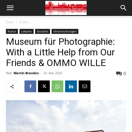
Start
Kultur
Kultur
Lokales
Soziales
Veranstaltungen
Museum für Photographie:
With a Little Help from Our
Friends & OMMO WILLE
0
Von
Martin Brandes
-
29. Mai 2026