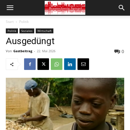
Start
Politik
Politik
Soziales
Wirtschaft
Ausgedüngt
0
Von
Gastbeitrag
-
22. Mai 2026