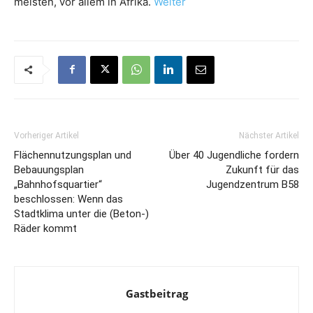
meisten, vor allem in Afrika.
Weiter
Vorheriger Artikel
Nächster Artikel
Flächennutzungsplan und
Über 40 Jugendliche fordern
Bebauungsplan
Zukunft für das
„Bahnhofsquartier“
Jugendzentrum B58
beschlossen: Wenn das
Stadtklima unter die (Beton-)
Räder kommt
Gastbeitrag