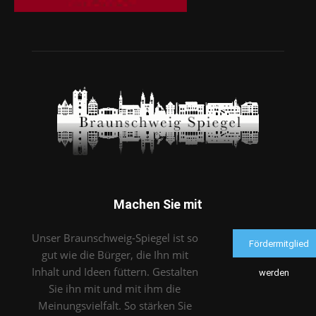
Machen Sie mit
Unser Braunschweig-Spiegel ist so
Fördermitglied
gut wie die Bürger, die Ihn mit
Inhalt und Ideen füttern. Gestalten
werden
Sie ihn mit und mit ihm die
Meinungsvielfalt. So stärken Sie