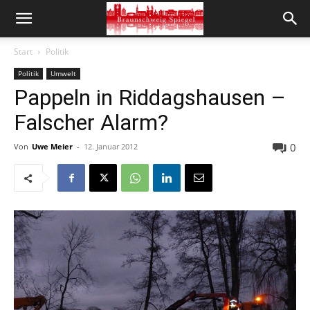
Start
Politik
Politik
Umwelt
Pappeln in Riddagshausen –
Falscher Alarm?
0
Von
Uwe Meier
-
12. Januar 2012