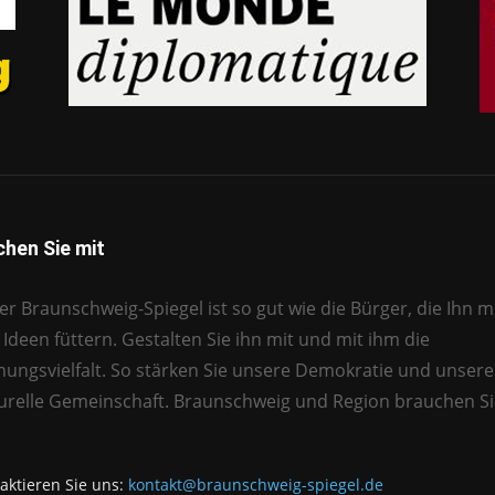
hen Sie mit
r Braunschweig-Spiegel ist so gut wie die Bürger, die Ihn mi
Ideen füttern. Gestalten Sie ihn mit und mit ihm die
nungsvielfalt. So stärken Sie unsere Demokratie und unsere
turelle Gemeinschaft. Braunschweig und Region brauchen Si
aktieren Sie uns:
kontakt@braunschweig-spiegel.de