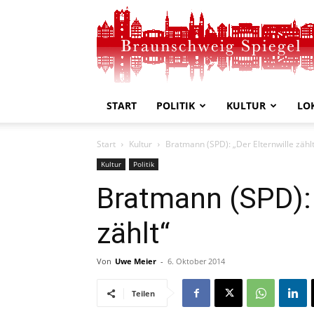
Braunschweig
Spiegel
START
POLITIK
KULTUR
LO
Start
Kultur
Bratmann (SPD): „Der Elternwille zählt
Kultur
Politik
Bratmann (SPD): 
zählt“
Von
Uwe Meier
-
6. Oktober 2014
Teilen