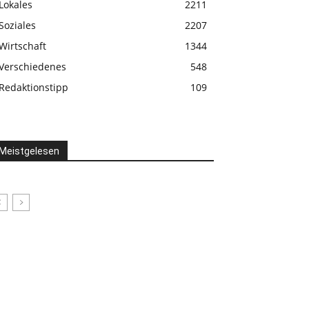
Lokales
2211
Soziales
2207
Wirtschaft
1344
Verschiedenes
548
Redaktionstipp
109
Meistgelesen