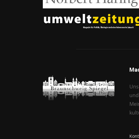
Mac
Unse
und 
Mei
kul
Kont