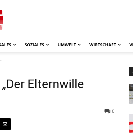
KALES
SOZIALES
UMWELT
WIRTSCHAFT
V
“
„Der Elternwille
0