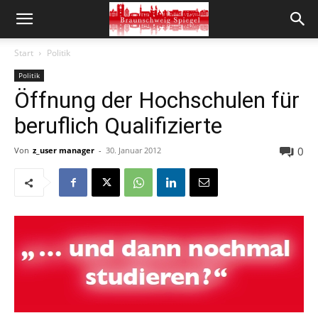
Start
Politik
Politik
Öffnung der Hochschulen für
beruflich Qualifizierte
0
Von
z_user manager
-
30. Januar 2012