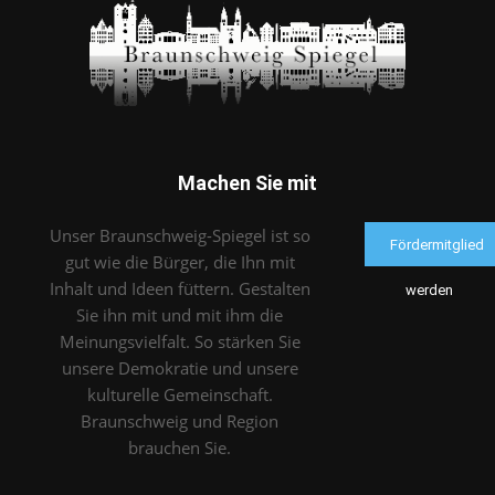
Machen Sie mit
Unser Braunschweig-Spiegel ist so
Fördermitglied
gut wie die Bürger, die Ihn mit
Inhalt und Ideen füttern. Gestalten
werden
Sie ihn mit und mit ihm die
Meinungsvielfalt. So stärken Sie
unsere Demokratie und unsere
kulturelle Gemeinschaft.
Braunschweig und Region
brauchen Sie.