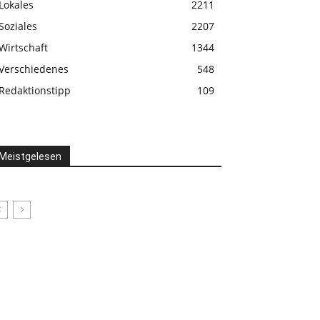
Lokales
2211
Soziales
2207
Wirtschaft
1344
Verschiedenes
548
Redaktionstipp
109
Meistgelesen