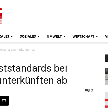
KALES
SOZIALES
UMWELT
WIRTSCHAFT
V
nungslosenunterkünften ab
ststandards bei
nterkünften ab
0