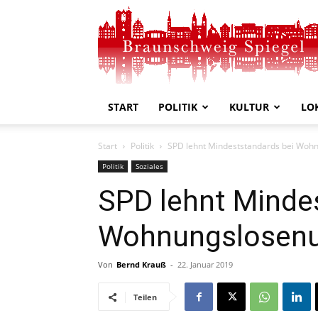
Braunschweig
Spiegel
START
POLITIK
KULTUR
LO
Start
Politik
SPD lehnt Mindeststandards bei Woh
Politik
Soziales
SPD lehnt Minde
Wohnungslosenu
Von
Bernd Krauß
-
22. Januar 2019
Teilen