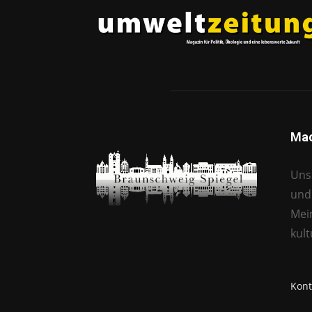
Mac
Unse
und 
Mei
kul
Kont