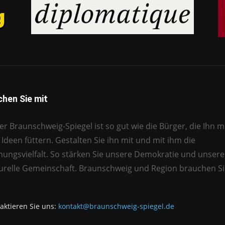
hen Sie mit
r Braunschweig-Spiegel ist so gut wie die Bürger, die Ihn mi
Ideen füttern. Gestalten Sie ihn mit und mit ihm die
nungsvielfalt. So stärken Sie unsere Demokratie und unsere
turelle Gemeinschaft. Braunschweig und Region brauchen Si
aktieren Sie uns:
kontakt@braunschweig-spiegel.de