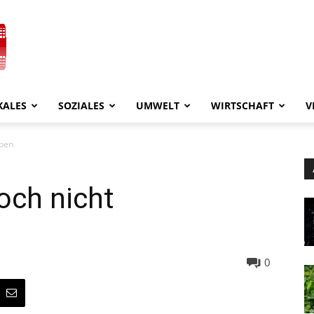
KALES
SOZIALES
UMWELT
WIRTSCHAFT
V
eben
och nicht
0