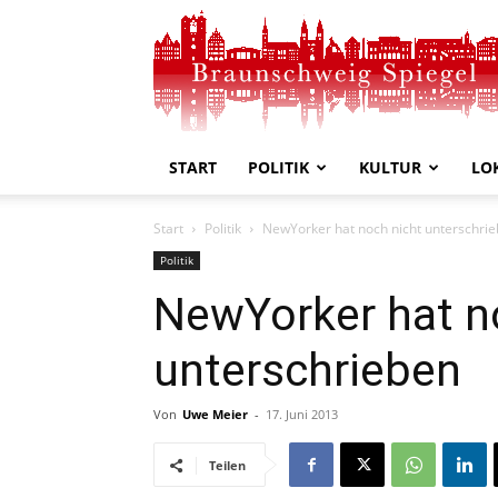
Braunschweig
Spiegel
START
POLITIK
KULTUR
LO
Start
Politik
NewYorker hat noch nicht unterschri
Politik
NewYorker hat n
unterschrieben
Von
Uwe Meier
-
17. Juni 2013
Teilen