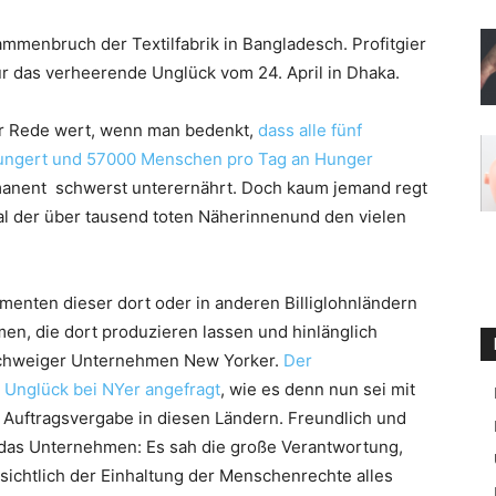
menbruch der Textilfabrik in Bangladesch. Profitgier
r das verheerende Unglück vom 24. April in Dhaka.
er Rede wert, wenn man bedenkt,
dass alle fünf
hungert und 57000 Menschen pro Tag an Hunger
rmanent schwerst unterernährt. Doch kaum jemand regt
al der über tausend toten Näherinnenund den vielen
sumenten dieser dort oder in anderen Billiglohnländern
rmen, die dort produzieren lassen und hinlänglich
nschweiger Unternehmen New Yorker.
Der
 Unglück bei NYer angefragt
, wie es denn nun sei mit
 Auftragsvergabe in diesen Ländern. Freundlich und
 das Unternehmen: Es sah die große Verantwortung,
insichtlich der Einhaltung der Menschenrechte alles