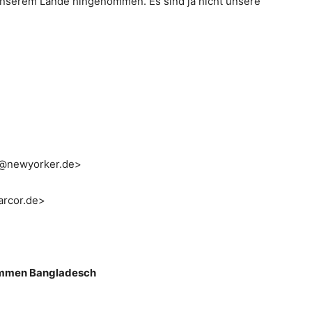
unserem Lande hingenommen. Es sind ja nicht unsere
@newyorker.de>
arcor.de>
kommen Bangladesch