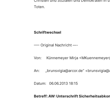
Christen und Sozialen und Demokraten in 
Toten.
Schriftwechsel
—– Original Nachricht —-
Von: Künnemeyer Mirja <MKuennemeyer
An: „brunsvigia@arcor.de“ <brunsvigia@
Datum: 06.06.2013 18:15
Betreff: AW: Unterschrift Sicherheitsab