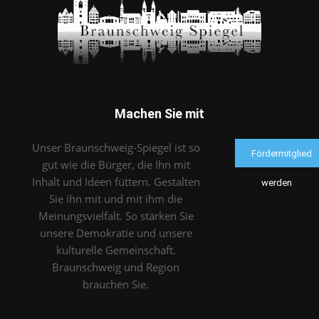
Machen Sie mit
Unser Braunschweig-Spiegel ist so
Fördermitglied
gut wie die Bürger, die Ihn mit
Inhalt und Ideen füttern. Gestalten
werden
Sie ihn mit und mit ihm die
Meinungsvielfalt. So stärken Sie
unsere Demokratie und unsere
kulturelle Gemeinschaft.
Braunschweig und Region
brauchen Sie.