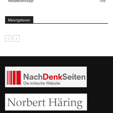
Redaktionstipp
109
Meistgelesen