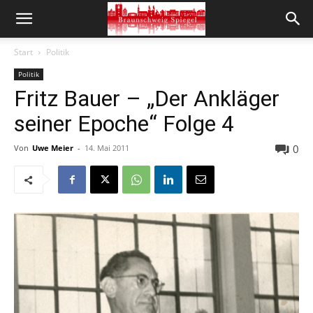
Start
Politik
Politik
Fritz Bauer – „Der Ankläger
seiner Epoche“ Folge 4
0
Von
Uwe Meier
-
14. Mai 2011