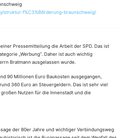
aunschweig
ny/struktur-f%C3%B6rderung-braunschweig/
einer Pressemitteilung die Arbeit der SPD. Das ist
Kategorie „Werbung“. Daher ist auch wichtig
Herrn Bratmann ausgelassen wurde.
rund 90 Millionen Euro Baukosten ausgegangen,
rund 360 Euro an Steuergeldern. Das ist sehr viel
n großen Nutzen für die Innenstadt und die
ssage der 80er Jahre und wichtiger Verbindungsweg
bauhistorisch ist die Burgpassage seit dem Wegfall des