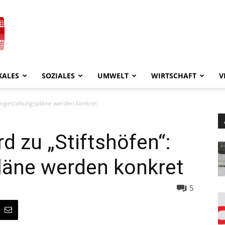
KALES
SOZIALES
UMWELT
WIRTSCHAFT
V
Umgestaltungspläne werden konkret
d zu „Stiftshöfen“:
äne werden konkret
5