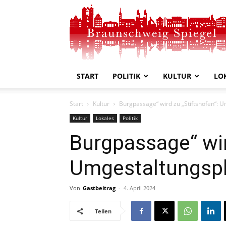
Braunschweig
Spiegel
START
POLITIK
KULTUR
LO
Start
Kultur
Burgpassage“ wird zu „Stiftshöfen“: 
Kultur
Lokales
Politik
Burgpassage“ wir
Umgestaltungspl
Von
Gastbeitrag
-
4. April 2024
Teilen