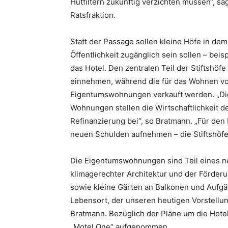
Hutfiltern zukünftig verzichten müssen“, s
Ratsfraktion.
Statt der Passage sollen kleine Höfe in de
Öffentlichkeit zugänglich sein sollen – b
das Hotel. Den zentralen Teil der Stiftshö
einnehmen, während die für das Wohnen v
Eigentumswohnungen verkauft werden. „Die
Wohnungen stellen die Wirtschaftlichkeit d
Refinanzierung bei“, so Bratmann. „Für den
neuen Schulden aufnehmen – die Stiftshöfe 
Die Eigentumswohnungen sind Teil eines ne
klimagerechter Architektur und der Förder
sowie kleine Gärten an Balkonen und Aufgä
Lebensort, der unseren heutigen Vorstellun
Bratmann. Bezüglich der Pläne um die Hotel
„Motel One“ aufgenommen.