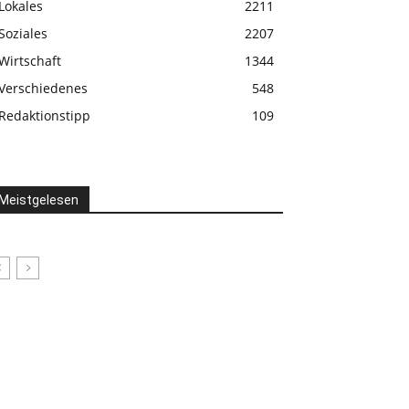
Lokales
2211
Soziales
2207
Wirtschaft
1344
Verschiedenes
548
Redaktionstipp
109
Meistgelesen