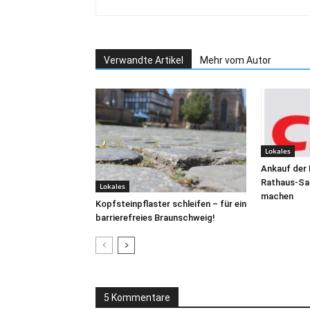
Verwandte Artikel
Mehr vom Autor
Lokales
Ankauf der
Rathaus-San
Lokales
machen
Kopfsteinpflaster schleifen – für ein
barrierefreies Braunschweig!
5 Kommentare