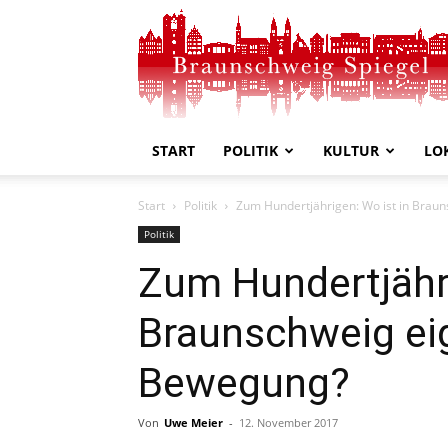
Braunschweig
Spiegel
START
POLITIK
KULTUR
LO
Start
Politik
Zum Hundertjährigen: Wo ist in Braun
Politik
Zum Hundertjähri
Braunschweig eig
Bewegung?
Von
Uwe Meier
-
12. November 2017