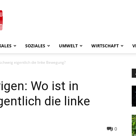
KALES
SOZIALES
UMWELT
WIRTSCHAFT
V
schweig eigentlich die linke Bewegung?
gen: Wo ist in
entlich die linke
0