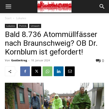
Start
Lokales
Lokales
Politik
Umwelt
Bald 8.736 Atommüllfässer
nach Braunschweig? OB Dr.
Kornblum ist gefordert!
0
Von
Gastbeitrag
-
18. Januar 2024