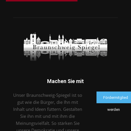
Machen Sie mit
Unser Braunschweig-Spiegel ist so
Fördermitglied
gut wie die Bürger, die Ihn mit
Inhalt und Ideen füttern. Gestalten
werden
Sie ihn mit und mit ihm die
Meinungsvielfalt. So stärken Sie
unsere Demokratie und unsere