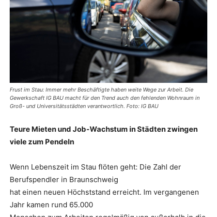
Frust im Stau: Immer mehr Beschäftigte haben weite Wege zur Arbeit. Die
Gewerkschaft IG BAU macht für den Trend auch den fehlenden Wohnraum in
Groß- und Universitätsstädten verantwortlich. Foto: IG BAU
Teure Mieten und Job-Wachstum in Städten zwingen
viele zum Pendeln
Wenn Lebenszeit im Stau flöten geht: Die Zahl der
Berufspendler in Braunschweig
hat einen neuen Höchststand erreicht. Im vergangenen
Jahr kamen rund 65.000