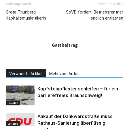
Vorheriger Artikel
Nächster Artikel
Greta Thunberg –
SoVD fordert: Betriebsrentner
Kapitalismuskritikerin
endlich entlasten
Gastbeitrag
Verwandte Artikel
Mehr vom Autor
Kopfsteinpflaster schleifen – für ein
barrierefreies Braunschweig!
Lokales
Ankauf der Dankwardstraße muss
Rathaus-Sanierung überflüssig
Lokales