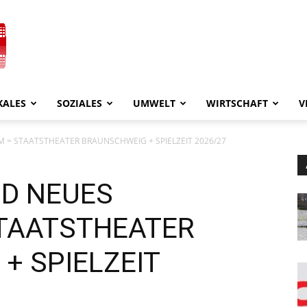
KALES
SOZIALES
UMWELT
WIRTSCHAFT
V
= STAATSTHEATER BRAUNSCHWEIG + SPIELZEIT 2026/27
D NEUES
TAATSTHEATER
+ SPIELZEIT