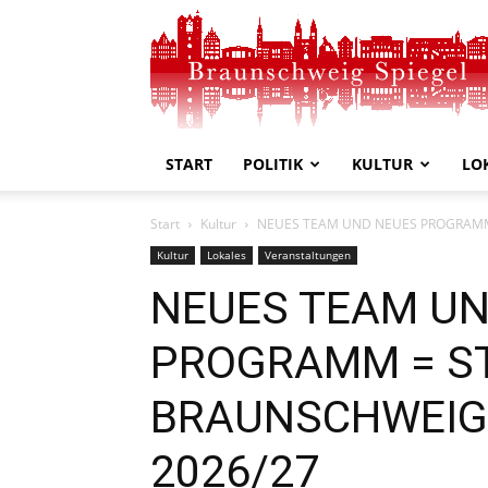
Braunschweig
Spiegel
START
POLITIK
KULTUR
LO
Start
Kultur
NEUES TEAM UND NEUES PROGRAMM 
Kultur
Lokales
Veranstaltungen
NEUES TEAM UN
PROGRAMM = S
BRAUNSCHWEIG 
2026/27