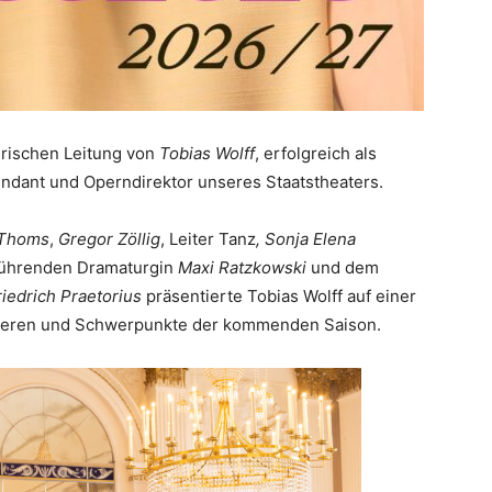
lerischen Leitung von
Tobias Wolff
, erfolgreich als
endant und Operndirektor unseres Staatstheaters.
 Thoms
,
Gregor Zöllig
, Leiter Tanz
, Sonja Elena
tsführenden Dramaturgin
Maxi Ratzkowski
und dem
riedrich Praetorius
präsentierte Tobias Wolff auf einer
ieren und Schwerpunkte der kommenden Saison.