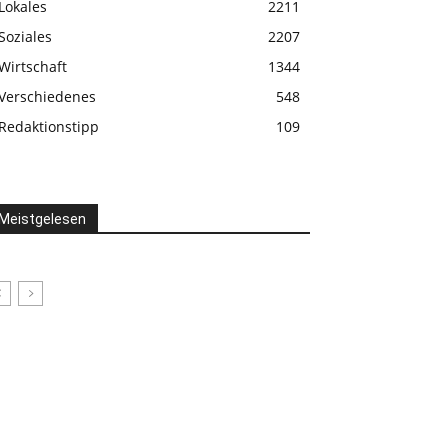
Lokales
2211
Soziales
2207
Wirtschaft
1344
Verschiedenes
548
Redaktionstipp
109
Meistgelesen