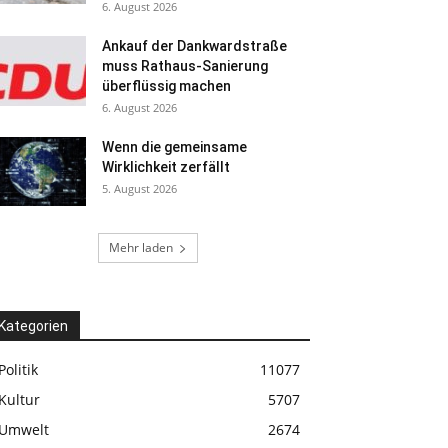
6. August 2026
Ankauf der Dankwardstraße
muss Rathaus-Sanierung
überflüssig machen
6. August 2026
Wenn die gemeinsame
Wirklichkeit zerfällt
5. August 2026
Mehr laden
Kategorien
Politik
11077
Kultur
5707
Umwelt
2674