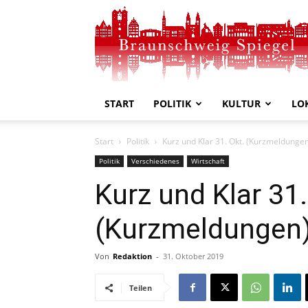
Braunschweig
Spiegel
START
POLITIK
KULTUR
LO
Start
Politik
Kurz und Klar 31. Okt. (Kurzmeldunge
Politik
Verschiedenes
Wirtschaft
Kurz und Klar 31.
(Kurzmeldungen
Von
Redaktion
-
31. Oktober 2019
Teilen