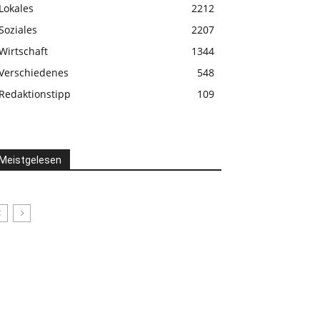
Lokales
2212
Soziales
2207
Wirtschaft
1344
Verschiedenes
548
Redaktionstipp
109
Meistgelesen