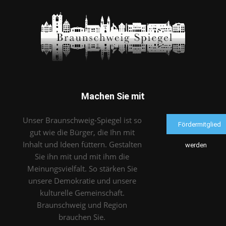
Machen Sie mit
Unser Braunschweig-Spiegel ist so
Fördermitglied
gut wie die Bürger, die Ihn mit
Inhalt und Ideen füttern. Gestalten
werden
Sie ihn mit und mit ihm die
Meinungsvielfalt. So stärken Sie
unsere Demokratie und unsere
kulturelle Gemeinschaft.
Braunschweig und Region
brauchen Sie.