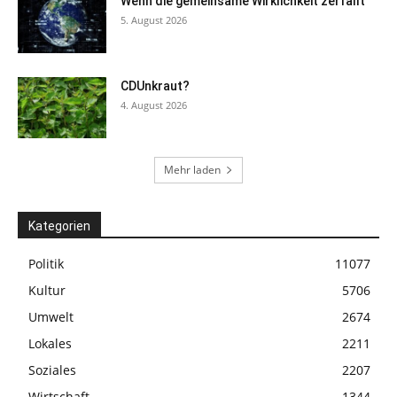
Wenn die gemeinsame Wirklichkeit zerfällt
5. August 2026
CDUnkraut?
4. August 2026
Mehr laden
Kategorien
Politik
11077
Kultur
5706
Umwelt
2674
Lokales
2211
Soziales
2207
Wirtschaft
1344