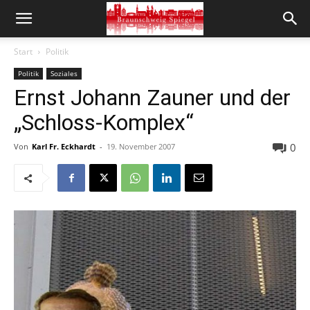
Start
Politik
Politik
Soziales
Ernst Johann Zauner und der
„Schloss-Komplex“
0
Von
Karl Fr. Eckhardt
-
19. November 2007