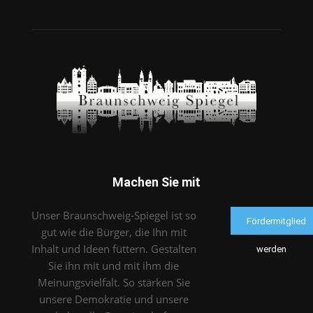
Machen Sie mit
Unser Braunschweig-Spiegel ist so
Fördermitglied
gut wie die Bürger, die Ihn mit
Inhalt und Ideen füttern. Gestalten
werden
Sie ihn mit und mit ihm die
Meinungsvielfalt. So stärken Sie
unsere Demokratie und unsere