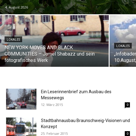
4. August 2026
LOKALES
LOKALES
NEW YORK MOVES AND BLACK
COMMUNITIES – Jamel Shabazz und sein
„Infobade
fotografisches Werk
10.August,
Ein Leserinnenbrief zum Ausbau des
Messewegs
12. März 2015
0
Stadtbahnausbau Braunschweig-Visionen und
Konzept
25. Februar 2015
0