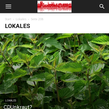
Start
Lokales
Seite 208
LOKALES
LOKALES
CDUnkraut?