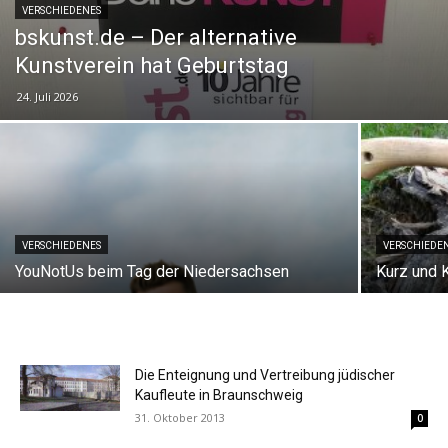
VERSCHIEDENES
bskunst.de – Der alternative
Kunstverein hat Geburtstag
24. Juli 2026
VERSCHIEDENES
VERSCHIEDE
YouNotUs beim Tag der Niedersachsen
Kurz und 
Die Enteignung und Vertreibung jüdischer
Kaufleute in Braunschweig
31. Oktober 2013
0