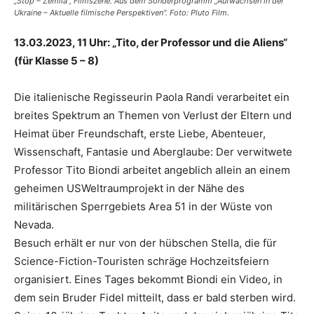
„Stop – Zemlia“, Filmszene. Aus dem Sonderprogramm „Aufwachsen in der
Ukraine – Aktuelle filmische Perspektiven“. Foto: Pluto Film.
13.03.2023, 11 Uhr: „Tito, der Professor und die Aliens“
(für Klasse 5 – 8)
Die italienische Regisseurin Paola Randi verarbeitet ein
breites Spektrum an Themen von Verlust der Eltern und
Heimat über Freundschaft, erste Liebe, Abenteuer,
Wissenschaft, Fantasie und Aberglaube: Der verwitwete
Professor Tito Biondi arbeitet angeblich allein an einem
geheimen USWeltraumprojekt in der Nähe des
militärischen Sperrgebiets Area 51 in der Wüste von
Nevada.
Besuch erhält er nur von der hübschen Stella, die für
Science-Fiction-Touristen schräge Hochzeitsfeiern
organisiert. Eines Tages bekommt Biondi ein Video, in
dem sein Bruder Fidel mitteilt, dass er bald sterben wird.