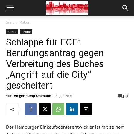
Start
Kultur
Kultur
Politik
Schlappe für ECE:
Berufungsantrag gegen
Verbreitung des Buches
„Angriff auf die City“
gescheitert
0
Von
Holger Pump-Uhlmann
-
4. Juli 2007
Der Hamburger Einkaufscenterentwickler ist mit seinem