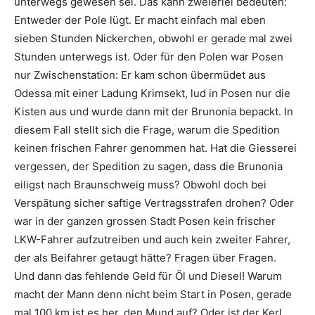
unterwegs gewesen sei. Das kann zweierlei bedeuten:
Entweder der Pole lügt. Er macht einfach mal eben
sieben Stunden Nickerchen, obwohl er gerade mal zwei
Stunden unterwegs ist. Oder für den Polen war Posen
nur Zwischenstation: Er kam schon übermüdet aus
Odessa mit einer Ladung Krimsekt, lud in Posen nur die
Kisten aus und wurde dann mit der Brunonia bepackt. In
diesem Fall stellt sich die Frage, warum die Spedition
keinen frischen Fahrer genommen hat. Hat die Giesserei
vergessen, der Spedition zu sagen, dass die Brunonia
eiligst nach Braunschweig muss? Obwohl doch bei
Verspätung sicher saftige Vertragsstrafen drohen? Oder
war in der ganzen grossen Stadt Posen kein frischer
LKW-Fahrer aufzutreiben und auch kein zweiter Fahrer,
der als Beifahrer getaugt hätte? Fragen über Fragen.
Und dann das fehlende Geld für Öl und Diesel! Warum
macht der Mann denn nicht beim Start in Posen, gerade
mal 100 km ist es her, den Mund auf? Oder ist der Kerl