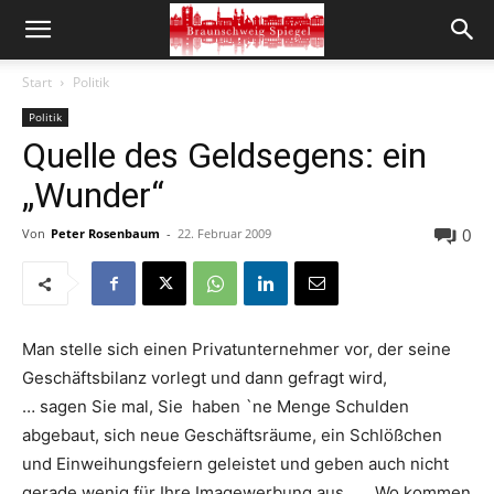
Start
Politik
Politik
Quelle des Geldsegens: ein
„Wunder“
0
Von
Peter Rosenbaum
-
22. Februar 2009
Man stelle sich einen Privatunternehmer vor, der seine
Geschäftsbilanz vorlegt und dann gefragt wird,
… sagen Sie mal, Sie haben `ne Menge Schulden
abgebaut, sich neue Geschäftsräume, ein Schlößchen
und Einweihungsfeiern geleistet und geben auch nicht
gerade wenig für Ihre Imagewerbung aus … Wo kommen