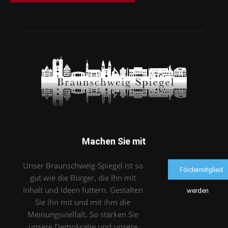
Machen Sie mit
Unser Braunschweig-Spiegel ist so
Fördermitglied
gut wie die Bürger, die Ihn mit
Inhalt und Ideen füttern. Gestalten
werden
Sie ihn mit und mit ihm die
Meinungsvielfalt. So stärken Sie
unsere Demokratie und unsere