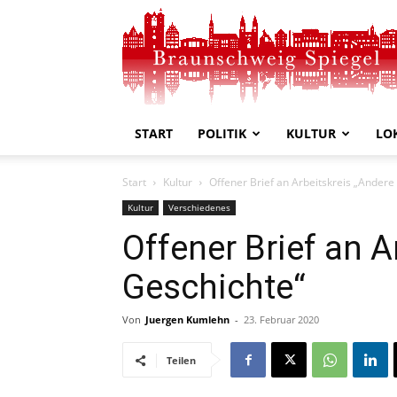
Braunschweig
Spiegel
START
POLITIK
KULTUR
LO
Start
Kultur
Offener Brief an Arbeitskreis „Andere
Kultur
Verschiedenes
Offener Brief an A
Geschichte“
Von
Juergen Kumlehn
-
23. Februar 2020
Teilen