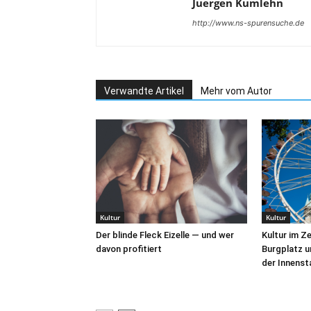
Juergen Kumlehn
http://www.ns-spurensuche.de
Verwandte Artikel
Mehr vom Autor
Kultur
Kultur
Der blinde Fleck Eizelle — und wer
Kultur im Z
davon profitiert
Burgplatz u
der Innens