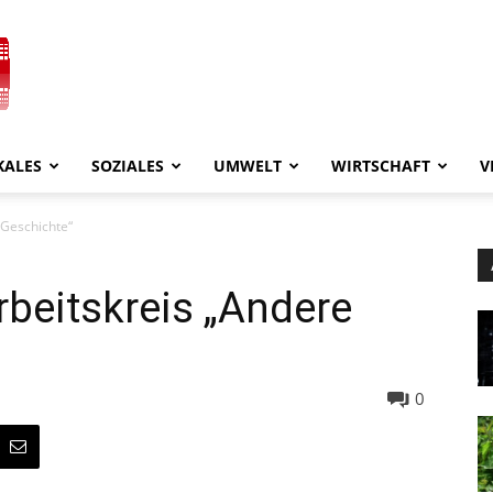
KALES
SOZIALES
UMWELT
WIRTSCHAFT
V
 Geschichte“
rbeitskreis „Andere
0