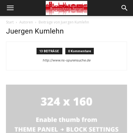
Start
Autoren
Beiträge von Juergen Kumlehn
Juergen Kumlehn
13 BEITRÄGE
0 Kommentare
http://www.ns-spurensuche.de