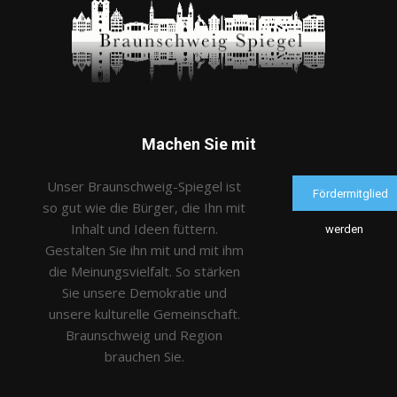
Machen Sie mit
Unser Braunschweig-Spiegel ist
Fördermitglied
so gut wie die Bürger, die Ihn mit
Inhalt und Ideen füttern.
werden
Gestalten Sie ihn mit und mit ihm
die Meinungsvielfalt. So stärken
Sie unsere Demokratie und
unsere kulturelle Gemeinschaft.
Braunschweig und Region
brauchen Sie.