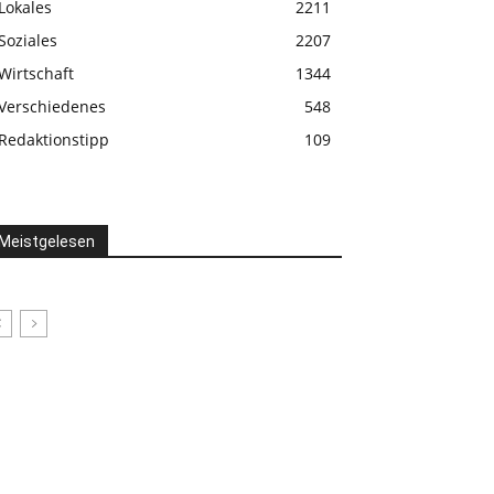
Lokales
2211
Soziales
2207
Wirtschaft
1344
Verschiedenes
548
Redaktionstipp
109
Meistgelesen