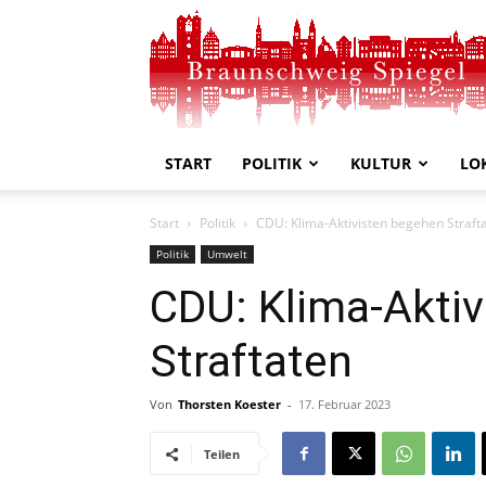
Braunschweig
Spiegel
START
POLITIK
KULTUR
LO
Start
Politik
CDU: Klima-Aktivisten begehen Straft
Politik
Umwelt
CDU: Klima-Akti
Straftaten
Von
Thorsten Koester
-
17. Februar 2023
Teilen