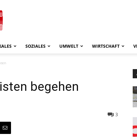
KALES
SOZIALES
UMWELT
WIRTSCHAFT
V
aten
visten begehen
3