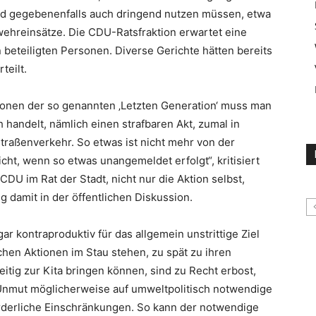
und gegebenenfalls auch dringend nutzen müssen, etwa
wehreinsätze. Die CDU-Ratsfraktion erwartet eine
n beteiligten Personen. Diverse Gerichte hätten bereits
teilt.
tionen der so genannten ‚Letzten Generation‘ muss man
 handelt, nämlich einen strafbaren Akt, zumal in
 Straßenverkehr. So etwas ist nicht mehr von der
cht, wenn so etwas unangemeldet erfolgt“, kritisiert
CDU im Rat der Stadt, nicht nur die Aktion selbst,
damit in der öffentlichen Diskussion.
ar kontraproduktiv für das allgemein unstrittige Ziel
chen Aktionen im Stau stehen, zu spät zu ihren
itig zur Kita bringen können, sind zu Recht erbost,
n Unmut möglicherweise auf umweltpolitisch notwendige
orderliche Einschränkungen. So kann der notwendige