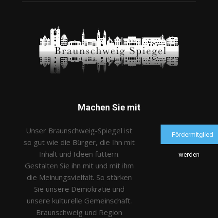
Machen Sie mit
Unser Braunschweig-Spiegel ist
Fördermitglied
so gut wie die Bürger, die Ihn mit
Inhalt und Ideen füttern.
werden
Gestalten Sie ihn mit und mit ihm
die Meinungsvielfalt. So stärken
Sie unsere Demokratie und
unsere kulturelle Gemeinschaft.
Braunschweig und Region