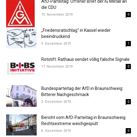
AfD-Parteitag: Offener Brief der IG Metall an
die CDU
13. November 2019
0
„Friedensratschlag“ in Kassel wieder
beeindruckend
9. Dezember 2019
1
Rotstift: Rathaus sendet völlig falsche Signale
17. November 2019
0
Bundesparteitag der AfD in Braunschweig:
Bitterer Nachgeschmack
2. Dezember 2019
0
Bericht vom AfD-Parteitag in Braunschweig:
Rechtsextreme weichgespült
8. Dezember 2019
0