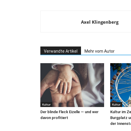
Axel Klingenberg
Verwandte Artikel
Mehr vom Autor
Kultur
Kultur
Der blinde Fleck Eizelle — und wer
Kultur im Z
davon profitiert
Burgplatz u
der Innens