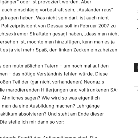
nzelgänger“ oder ist provoziert worden. Aber
auch einschlägig vorbestraft sein, „Ausländer raus“
tragen haben. Was nicht sein darf, ist auch nicht
Polizeipräsident von Dessau soll im Februar 2007 zu
htsextremer Straftaten gesagt haben, „dass man nicht
bersehen ist, möchte man hinzufügen, kann man es ja
 es ja viel mehr Spaß, den linken Zecken einzuheizen.
ss den mutmaßlichen Tätern – um noch mal auf den
en – das nötige Verständnis fehlen würde. Diese
oßen Teil der (gar nicht vorhandenen) Neonazis
r die marodierenden Hitlerjungen und volltrunkenen SA-
 Ähnliches sagen? Wie wird so was eigentlich
uss man da eine Ausbildung machen? Lehrgänge
raktikum absolvieren? Und steht am Ende dieser
Die stelle ich mir dann so vor:
deutende Schrift des Antisemitismus sind „Die