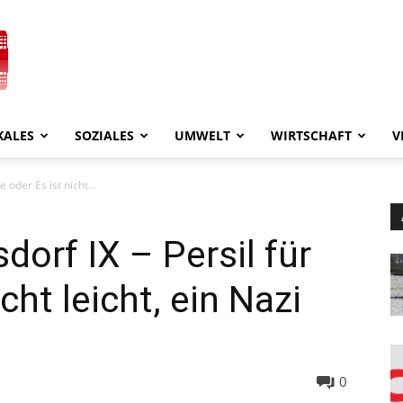
KALES
SOZIALES
UMWELT
WIRTSCHAFT
V
 oder Es ist nicht...
orf IX – Persil für
icht leicht, ein Nazi
0