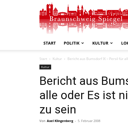
Braunschweig
Spiegel
START
POLITIK
KULTUR
LO
Start
Kultur
Bericht aus Bumsdorf IX – Persil für alle
Kultur
Bericht aus Bumsd
alle oder Es ist n
zu sein
Von
Axel Klingenberg
-
5. Februar 2008