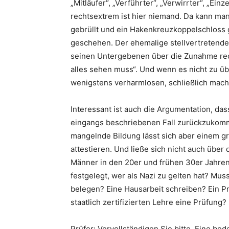
„Mitläufer“, „Verführter“, „Verwirrter“, „Ei
rechtsextrem ist hier niemand. Da kann man 
gebrüllt und ein Hakenkreuzkoppelschloss ge
geschehen. Der ehemalige stellvertretende 
seinen Untergebenen über die Zunahme rec
alles sehen muss“. Und wenn es nicht zu ü
wenigstens verharmlosen, schließlich macht
Interessant ist auch die Argumentation, da
eingangs beschriebenen Fall zurückzukomm
mangelnde Bildung lässt sich aber einem gr
attestieren. Und ließe sich nicht auch übe
Männer in den 20er und frühen 30er Jahren
festgelegt, wer als Nazi zu gelten hat? M
belegen? Eine Hausarbeit schreiben? Ein P
staatlich zertifizierten Lehre eine Prüfung? 
Prüfer: Vervollständigen Sie bitte. Eine be