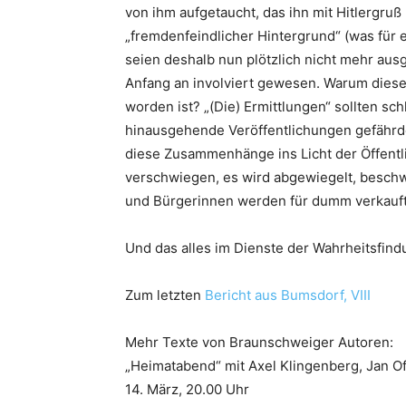
von ihm aufgetaucht, das ihn mit Hitlergruß
„fremdenfeindlicher Hintergrund“ (was für e
seien deshalb nun plötzlich nicht mehr au
Anfang an involviert gewesen. Warum dies
worden ist? „(Die) Ermittlungen“ sollten sc
hinausgehende Veröffentlichungen gefährde
diese Zusammenhänge ins Licht der Öffentl
verschwiegen, es wird abgewiegelt, beschw
und Bürgerinnen werden für dumm verkauft
Und das alles im Dienste der Wahrheitsfind
Zum letzten
Bericht aus Bumsdorf, VIII
Mehr Texte von Braunschweiger Autoren:
„Heimatabend“ mit Axel Klingenberg, Jan Of
14. März, 20.00 Uhr