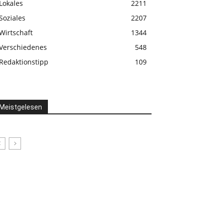
Lokales
2211
Soziales
2207
Wirtschaft
1344
Verschiedenes
548
Redaktionstipp
109
Meistgelesen