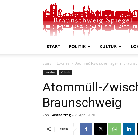
Braunschweig
Spiegel
START
POLITIK
KULTUR
LO
Start
Lokales
Atommüll-Zwischenlager in Brauns
Lokales
Politik
Atommüll-Zwisch
Braunschweig
Von
Gastbeitrag
-
8. April 2020
Teilen