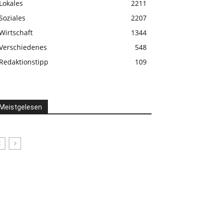
Lokales
2211
Soziales
2207
Wirtschaft
1344
Verschiedenes
548
Redaktionstipp
109
Meistgelesen