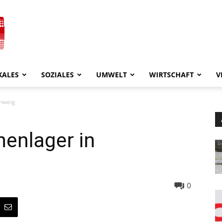
KALES
SOZIALES
UMWELT
WIRTSCHAFT
V
chweig
enlager in
0