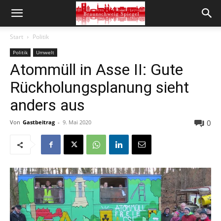
Start
Politik
Politik
Umwelt
Atommüll in Asse II: Gute
Rückholungsplanung sieht
anders aus
0
Von
Gastbeitrag
-
9. Mai 2020