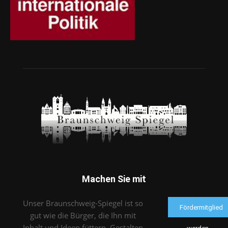
Machen Sie mit
Unser Braunschweig-Spiegel ist so
Fördermitglied
gut wie die Bürger, die Ihn mit
Inhalt und Ideen füttern. Gestalten
werden