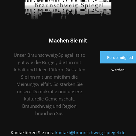
Machen Sie mit
Unser Braunschweig-Spiegel ist so
Fördermitglied
gut wie die Bürger, die Ihn mit
Inhalt und Ideen füttern. Gestalten
werden
Sie ihn mit und mit ihm die
Meinungsvielfalt. So stärken Sie
unsere Demokratie und unsere
kulturelle Gemeinschaft.
Braunschweig und Region
brauchen Sie.
Kontaktieren Sie uns:
kontakt@braunschweig-spiegel.de