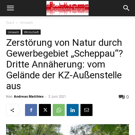
Start
Umwelt
Umwelt
Wirtschaft
Zerstörung von Natur durch
Gewerbegebiet „Scheppau“?
Dritte Annäherung: vom
Gelände der KZ-Außenstelle
aus
0
Von
Andreas Matthies
-
3. Juni 2021