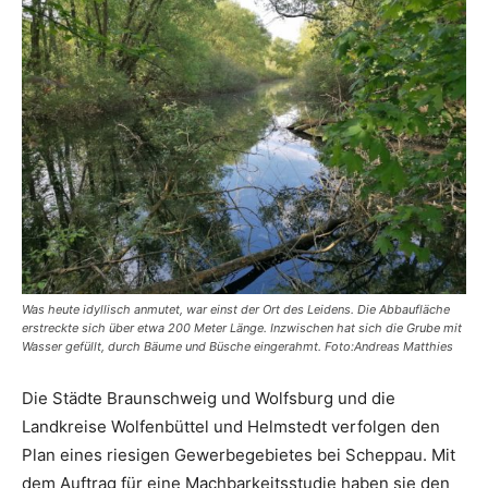
Was heute idyllisch anmutet, war einst der Ort des Leidens. Die Abbaufläche
erstreckte sich über etwa 200 Meter Länge. Inzwischen hat sich die Grube mit
Wasser gefüllt, durch Bäume und Büsche eingerahmt. Foto:Andreas Matthies
Die Städte Braunschweig und Wolfsburg und die
Landkreise Wolfenbüttel und Helmstedt verfolgen den
Plan eines riesigen Gewerbegebietes bei Scheppau. Mit
dem Auftrag für eine Machbarkeitsstudie haben sie den