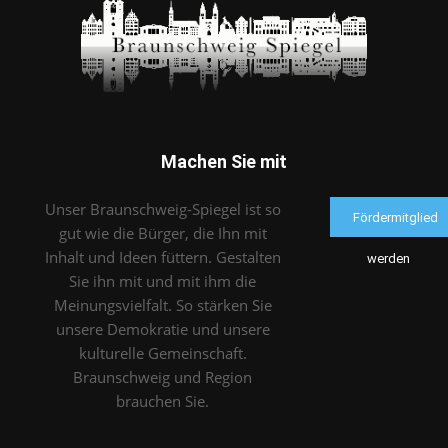
Machen Sie mit
Unser Braunschweig-Spiegel ist so
Fördermitglied
gut wie die Bürger, die Ihn mit
Inhalt und Ideen füttern. Gestalten
werden
Sie ihn mit und mit ihm die
Meinungsvielfalt. So stärken Sie
unsere Demokratie und unsere
kulturelle Gemeinschaft.
Braunschweig und Region
brauchen Sie.