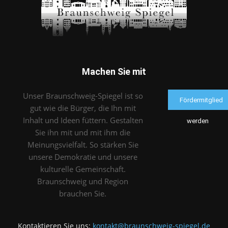
Machen Sie mit
Unser Braunschweig-Spiegel ist so
Fördermitglied
gut wie die Bürger, die Ihn mit
Inhalt und Ideen füttern. Gestalten
werden
Sie ihn mit und mit ihm die
Meinungsvielfalt. So stärken Sie
unsere Demokratie und unsere
kulturelle Gemeinschaft.
Braunschweig und Region
brauchen Sie.
Kontaktieren Sie uns:
kontakt@braunschweig-spiegel.de