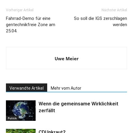
Vorheriger Artikel
Nächster Artikel
Fahrrad-Demo für eine
So soll die IGS zerschlagen
gentechnikfreie Zone am
werden
25.04.
Uwe Meier
Verwandte Artikel
Mehr vom Autor
Wenn die gemeinsame Wirklichkeit
zerfällt
Politik
CDUnkraut?