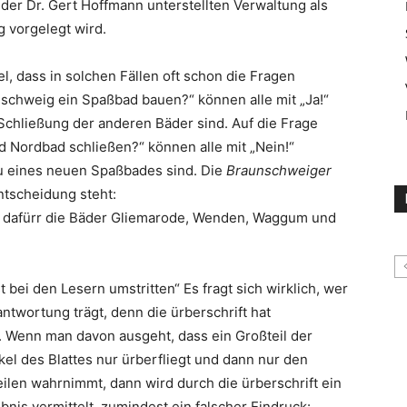
 der Dr. Gert Hoffmann unterstellten Verwaltung als
 vorgelegt wird.
gel, dass in solchen Fällen oft schon die Fragen
unschweig ein Spaßbad bauen?“ können alle mit „Ja!“
 Schließung der anderen Bäder sind. Auf die Frage
 Nordbad schließen?“ können alle mit „Nein!“
au eines neuen Spaßbades sind. Die
Braunschweiger
ntscheidung steht:
 dafürr die Bäder Gliemarode, Wenden, Waggum und
st bei den Lesern umstritten“ Es fragt sich wirklich, wer
antwortung trägt, denn die ürberschrift hat
. Wenn man davon ausgeht, dass ein Großteil der
ikel des Blattes nur ürberfliegt und dann nur den
en wahrnimmt, dann wird durch die ürberschrift ein
nis vermittelt, zumindest ein falscher Eindruck: