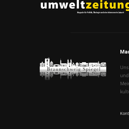
Mac
Unse
und 
Mei
kul
Kont