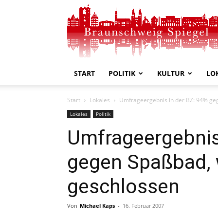
Braunschweig
Spiegel
START
POLITIK
KULTUR
LO
Start
Lokales
Umfrageergebnis in der BZ: 94% ge
Lokales
Politik
Umfrageergebnis
gegen Spaßbad, 
geschlossen
Von
Michael Kaps
-
16. Februar 2007