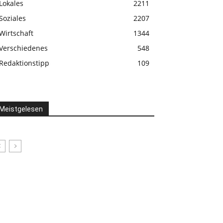
Lokales
2211
Soziales
2207
Wirtschaft
1344
Verschiedenes
548
Redaktionstipp
109
Meistgelesen