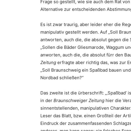
Frage so gestellt, wie sie auch dem Rat von
Alternative zur entscheidenden Abstimmung
Es ist zwar traurig, aber leider eher die Re
manipulativ gestellt werden. Auf „Soll Bra
antworten, auch die, die absolut gegen die
„Sollen die Bäder Gliesmarode, Waggum und
anworten, auch die, die absolut fürr den B
Zeitung
erfragte aber richtig das, was zur E
„Soll Braunschweig ein Spaßbad bauen und
Nordbad schließen?“
Das zweite ist die ürberschrift: „‚Spaßbad‘ i
in der
Braunschweiger Zeitung
hier die Ver
sinnentstellenden, manipulativen Charakter
Leser das Blatt, bzw. einen Großteil der Art
Eindruck der zusammenfassenden Schlagzeil
anderes, man kann sagen: ein falsches Ergeb