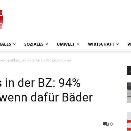
KALES
SOZIALES
UMWELT
WIRTSCHAFT
V
gen Spaßbad, wenn dafür Bäder geschlossen
 in der BZ: 94%
wenn dafür Bäder
0