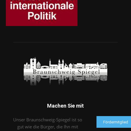
Machen Sie mit
Unser Braunschweig-Spiegel ist so
Fördermitglied
gut wie die Bürger, die Ihn mit