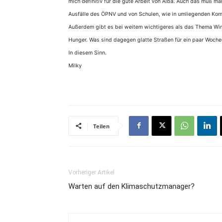
mich definitiv für die gute Arbeit von Alba. Auch das muß m
Ausfälle des ÖPNV und von Schulen, wie in umliegenden Komm
Außerdem gibt es bei weitem wichtigeres als das Thema Winte
Hunger. Was sind dagegen glatte Straßen für ein paar Woche
In diesem Sinn.
Milky
Teilen
Vorheriger Artikel
Warten auf den Klimaschutzmanager?