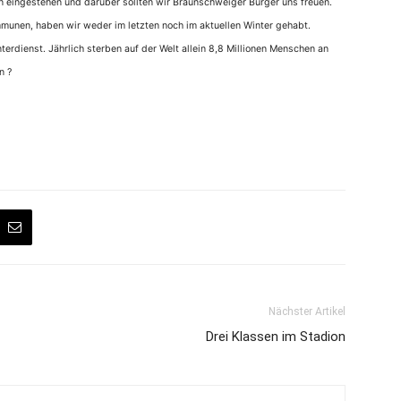
an eingestehen und darüber sollten wir Braunschweiger Bürger uns freuen.
unen, haben wir weder im letzten noch im aktuellen Winter gehabt.
rdienst. Jährlich sterben auf der Welt allein 8,8 Millionen Menschen an
n ?
Nächster Artikel
Drei Klassen im Stadion