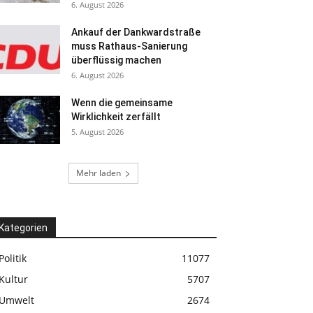
6. August 2026
Ankauf der Dankwardstraße
muss Rathaus-Sanierung
überflüssig machen
6. August 2026
Wenn die gemeinsame
Wirklichkeit zerfällt
5. August 2026
Mehr laden
Kategorien
Politik
11077
Kultur
5707
Umwelt
2674