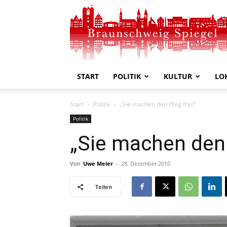
Braunschweig
Spiegel
START
POLITIK
KULTUR
LO
Start
Politik
„Sie machen den Weg frei!“
Politik
„Sie machen den 
Von
Uwe Meier
-
28. Dezember 2010
Teilen