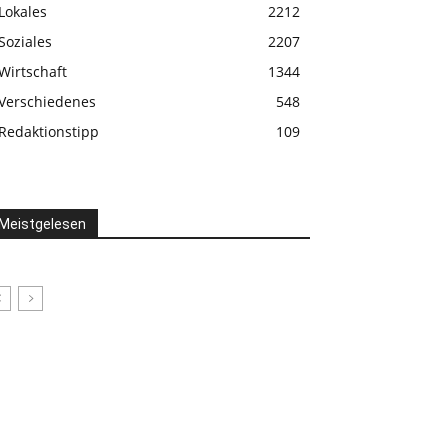
Lokales
2212
Soziales
2207
Wirtschaft
1344
Verschiedenes
548
Redaktionstipp
109
Meistgelesen