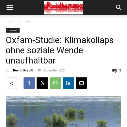
Start
Umwelt
Umwelt
Oxfam-Studie: Klimakollaps
ohne soziale Wende
unaufhaltbar
3
Von
Bernd Krauß
-
10. November 2021