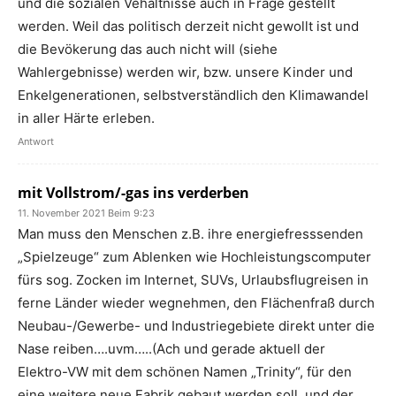
und die sozialen Vehältnisse auch in Frage gestellt
werden. Weil das politisch derzeit nicht gewollt ist und
die Bevökerung das auch nicht will (siehe
Wahlergebnisse) werden wir, bzw. unsere Kinder und
Enkelgenerationen, selbstverständlich den Klimawandel
in aller Härte erleben.
Antwort
mit Vollstrom/-gas ins verderben
11. November 2021 Beim 9:23
Man muss den Menschen z.B. ihre energiefresssenden
„Spielzeuge“ zum Ablenken wie Hochleistungscomputer
fürs sog. Zocken im Internet, SUVs, Urlaubsflugreisen in
ferne Länder wieder wegnehmen, den Flächenfraß durch
Neubau-/Gewerbe- und Industriegebiete direkt unter die
Nase reiben….uvm…..(Ach und gerade aktuell der
Elektro-VW mit dem schönen Namen „Trinity“, für den
eine weitere neue Fabrik gebaut werden soll, und der