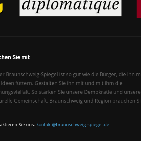
hen Sie mit
r Braunschweig-Spiegel ist so gut wie die Bürger, die Ihn mi
Ideen füttern. Gestalten Sie ihn mit und mit ihm die
nungsvielfalt. So stärken Sie unsere Demokratie und unsere
turelle Gemeinschaft. Braunschweig und Region brauchen Si
aktieren Sie uns:
kontakt@braunschweig-spiegel.de