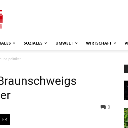
KALES
SOZIALES
UMWELT
WIRTSCHAFT
V
unalpolitiker
 Braunschweigs
er
0