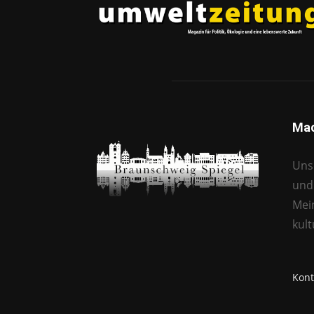
Mac
Unse
und 
Mei
kul
Kont