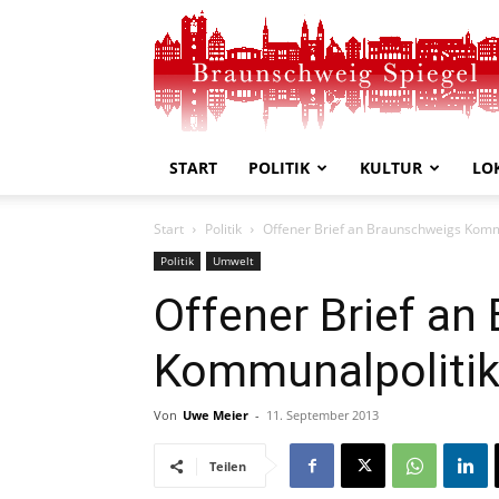
Braunschweig
Spiegel
START
POLITIK
KULTUR
LO
Start
Politik
Offener Brief an Braunschweigs Komm
Politik
Umwelt
Offener Brief an
Kommunalpolitik
Von
Uwe Meier
-
11. September 2013
Teilen