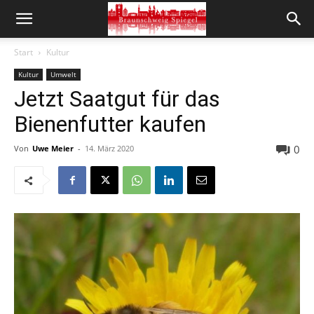
Start
Kultur
Kultur
Umwelt
Jetzt Saatgut für das
Bienenfutter kaufen
0
Von
Uwe Meier
-
14. März 2020